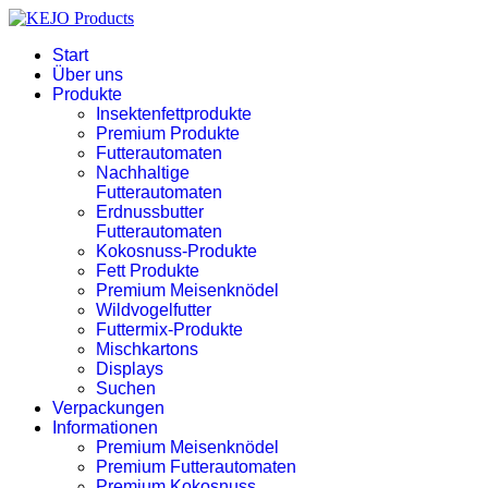
Start
Über uns
Produkte
Insektenfettprodukte
Premium Produkte
Futterautomaten
Nachhaltige
Futterautomaten
Erdnussbutter
Futterautomaten
Kokosnuss-Produkte
Fett Produkte
Premium Meisenknödel
Wildvogelfutter
Futtermix-Produkte
Mischkartons
Displays
Suchen
Verpackungen
Informationen
Premium Meisenknödel
Premium Futterautomaten
Premium Kokosnuss