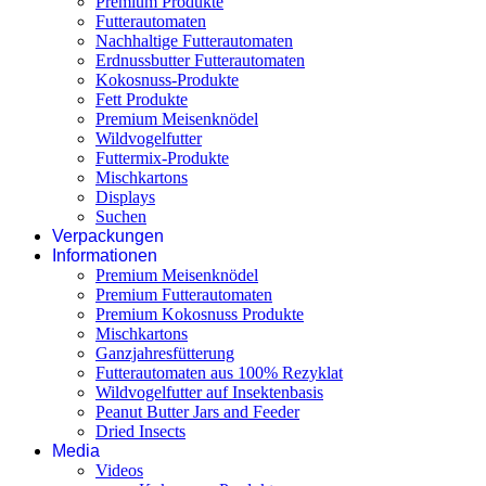
Premium Produkte
Futterautomaten
Nachhaltige Futterautomaten
Erdnussbutter Futterautomaten
Kokosnuss-Produkte
Fett Produkte
Premium Meisenknödel
Wildvogelfutter
Futtermix-Produkte
Mischkartons
Displays
Suchen
Verpackungen
Informationen
Premium Meisenknödel
Premium Futterautomaten
Premium Kokosnuss Produkte
Mischkartons
Ganzjahresfütterung
Futterautomaten aus 100% Rezyklat
Wildvogelfutter auf Insektenbasis
Peanut Butter Jars and Feeder
Dried Insects
Media
Videos