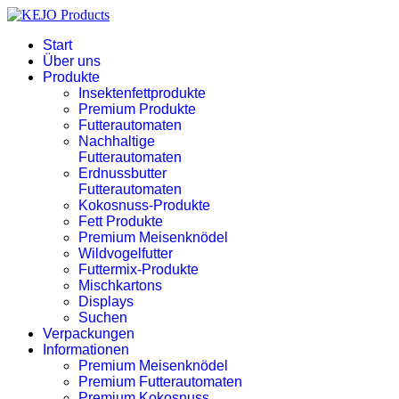
Start
Über uns
Produkte
Insektenfettprodukte
Premium Produkte
Futterautomaten
Nachhaltige
Futterautomaten
Erdnussbutter
Futterautomaten
Kokosnuss-Produkte
Fett Produkte
Premium Meisenknödel
Wildvogelfutter
Futtermix-Produkte
Mischkartons
Displays
Suchen
Verpackungen
Informationen
Premium Meisenknödel
Premium Futterautomaten
Premium Kokosnuss