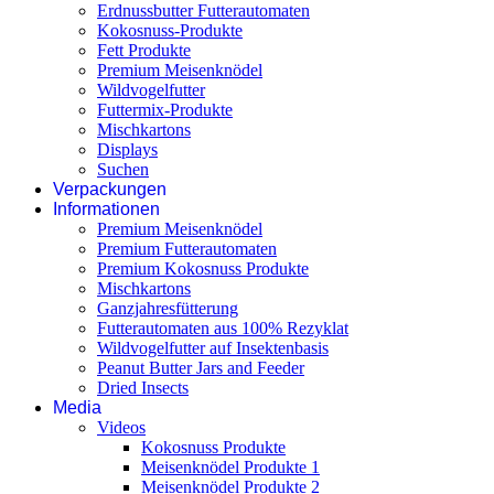
Erdnussbutter Futterautomaten
Kokosnuss-Produkte
Fett Produkte
Premium Meisenknödel
Wildvogelfutter
Futtermix-Produkte
Mischkartons
Displays
Suchen
Verpackungen
Informationen
Premium Meisenknödel
Premium Futterautomaten
Premium Kokosnuss Produkte
Mischkartons
Ganzjahresfütterung
Futterautomaten aus 100% Rezyklat
Wildvogelfutter auf Insektenbasis
Peanut Butter Jars and Feeder
Dried Insects
Media
Videos
Kokosnuss Produkte
Meisenknödel Produkte 1
Meisenknödel Produkte 2