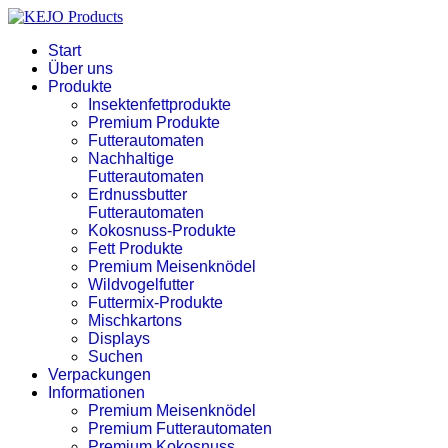
Start
Über uns
Produkte
Insektenfettprodukte
Premium Produkte
Futterautomaten
Nachhaltige
Futterautomaten
Erdnussbutter
Futterautomaten
Kokosnuss-Produkte
Fett Produkte
Premium Meisenknödel
Wildvogelfutter
Futtermix-Produkte
Mischkartons
Displays
Suchen
Verpackungen
Informationen
Premium Meisenknödel
Premium Futterautomaten
Premium Kokosnuss