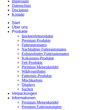
Impressum
Datenschutz
Disclaimer
Kontakt
Start
Über uns
Produkte
Insektenfettprodukte
Premium Produkte
Futterautomaten
Nachhaltige Futterautomaten
Erdnussbutter Futterautomaten
Kokosnuss-Produkte
Fett Produkte
Premium Meisenknödel
Wildvogelfutter
Futtermix-Produkte
Mischkartons
Displays
Suchen
Verpackungen
Informationen
Premium Meisenknödel
Premium Futterautomaten