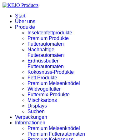
Start
Über uns
Produkte
Insektenfettprodukte
Premium Produkte
Futterautomaten
Nachhaltige
Futterautomaten
Erdnussbutter
Futterautomaten
Kokosnuss-Produkte
Fett Produkte
Premium Meisenknödel
Wildvogelfutter
Futtermix-Produkte
Mischkartons
Displays
Suchen
Verpackungen
Informationen
Premium Meisenknödel
Premium Futterautomaten
Premium Kokosnuss