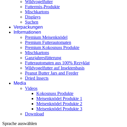
Wildvogelfutter
Futtermix-Produkte
Mischkartons
Displays
Suchen
Verpackungen
Informationen
Premium Meisenknödel
Premium Futterautomaten
Premium Kokosnuss Produkte
Mischkartons
Ganzjahresfütterung
Futterautomaten aus 100% Rezyklat
Wildvogelfutter auf Insektenbasis
Peanut Butter Jars and Feeder
Dried Insects
Media
Videos
Kokosnuss Produkte
Meisenknödel Produkte 1
Meisenknödel Produkte 2
Meisenknödel Produkte 3
Download
Sprache auswählen