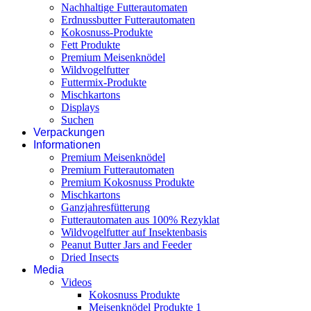
Nachhaltige Futterautomaten
Erdnussbutter Futterautomaten
Kokosnuss-Produkte
Fett Produkte
Premium Meisenknödel
Wildvogelfutter
Futtermix-Produkte
Mischkartons
Displays
Suchen
Verpackungen
Informationen
Premium Meisenknödel
Premium Futterautomaten
Premium Kokosnuss Produkte
Mischkartons
Ganzjahresfütterung
Futterautomaten aus 100% Rezyklat
Wildvogelfutter auf Insektenbasis
Peanut Butter Jars and Feeder
Dried Insects
Media
Videos
Kokosnuss Produkte
Meisenknödel Produkte 1