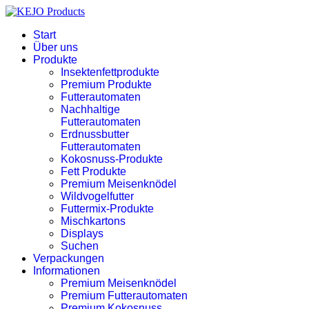
Start
Über uns
Produkte
Insektenfettprodukte
Premium Produkte
Futterautomaten
Nachhaltige
Futterautomaten
Erdnussbutter
Futterautomaten
Kokosnuss-Produkte
Fett Produkte
Premium Meisenknödel
Wildvogelfutter
Futtermix-Produkte
Mischkartons
Displays
Suchen
Verpackungen
Informationen
Premium Meisenknödel
Premium Futterautomaten
Premium Kokosnuss