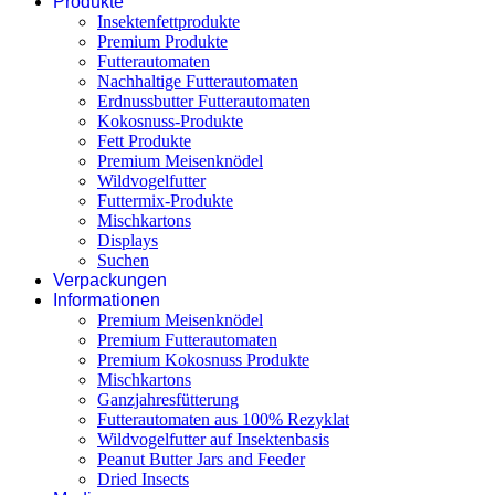
Produkte
Insektenfettprodukte
Premium Produkte
Futterautomaten
Nachhaltige Futterautomaten
Erdnussbutter Futterautomaten
Kokosnuss-Produkte
Fett Produkte
Premium Meisenknödel
Wildvogelfutter
Futtermix-Produkte
Mischkartons
Displays
Suchen
Verpackungen
Informationen
Premium Meisenknödel
Premium Futterautomaten
Premium Kokosnuss Produkte
Mischkartons
Ganzjahresfütterung
Futterautomaten aus 100% Rezyklat
Wildvogelfutter auf Insektenbasis
Peanut Butter Jars and Feeder
Dried Insects