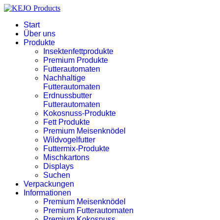
Start
Über uns
Produkte
Insektenfettprodukte
Premium Produkte
Futterautomaten
Nachhaltige
Futterautomaten
Erdnussbutter
Futterautomaten
Kokosnuss-Produkte
Fett Produkte
Premium Meisenknödel
Wildvogelfutter
Futtermix-Produkte
Mischkartons
Displays
Suchen
Verpackungen
Informationen
Premium Meisenknödel
Premium Futterautomaten
Premium Kokosnuss