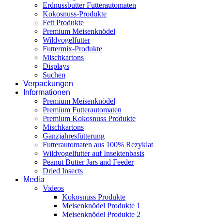
Erdnussbutter Futterautomaten
Kokosnuss-Produkte
Fett Produkte
Premium Meisenknödel
Wildvogelfutter
Futtermix-Produkte
Mischkartons
Displays
Suchen
Verpackungen
Informationen
Premium Meisenknödel
Premium Futterautomaten
Premium Kokosnuss Produkte
Mischkartons
Ganzjahresfütterung
Futterautomaten aus 100% Rezyklat
Wildvogelfutter auf Insektenbasis
Peanut Butter Jars and Feeder
Dried Insects
Media
Videos
Kokosnuss Produkte
Meisenknödel Produkte 1
Meisenknödel Produkte 2