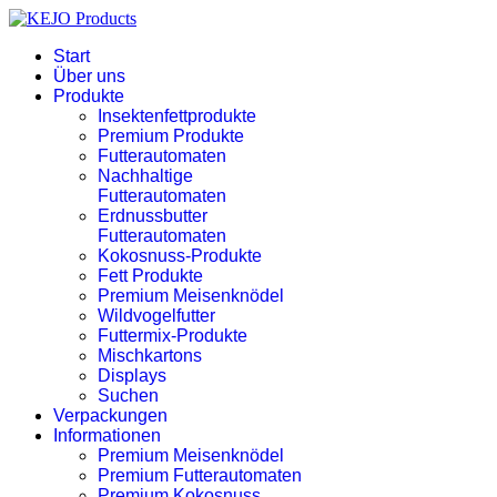
Start
Über uns
Produkte
Insektenfettprodukte
Premium Produkte
Futterautomaten
Nachhaltige
Futterautomaten
Erdnussbutter
Futterautomaten
Kokosnuss-Produkte
Fett Produkte
Premium Meisenknödel
Wildvogelfutter
Futtermix-Produkte
Mischkartons
Displays
Suchen
Verpackungen
Informationen
Premium Meisenknödel
Premium Futterautomaten
Premium Kokosnuss